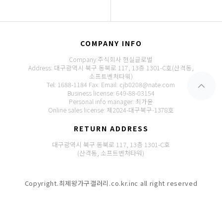
COMPANY INFO
Company:주식회사 현실글로벌
Address: 대구광역시 북구 동북로 117, 13층 1301-C호(산격동,
소프트벤처타워)
Tel: 1688-1184
Fax:
Email: cjb0208@nate.com
Business license: 649-88-03154
Personal info manager: 최가윤
Online sales license: 제2024-대구북구-1378호
RETURN ADDRESS
대구광역시 북구 동북로 117, 13층 1301-C호
(산격동, 소프트벤처타워)
Copyright.최제왕가구갤러리.co.kr.inc all right reserved