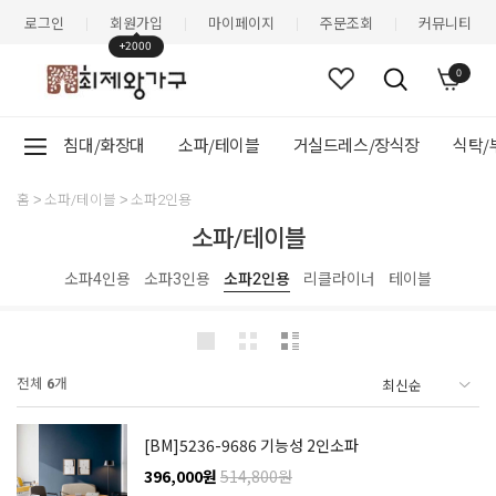
로그인
회원가입
마이페이지
주문조회
커뮤니티
|
|
|
|
+2000
0
침대/화장대
소파/테이블
거실드레스/장식장
식탁/
홈
소파/테이블
소파2인용
소파/테이블
소파4인용
소파3인용
소파2인용
리클라이너
테이블
전체
6
개
[BM]5236-9686 기능성 2인소파
396,000원
514,800원