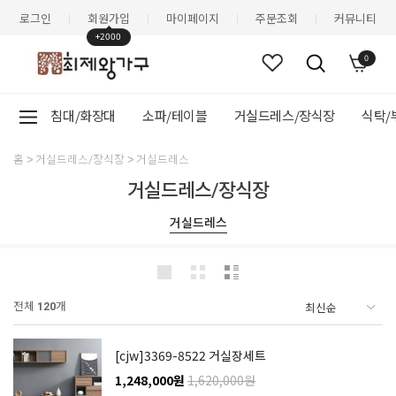
로그인
회원가입
마이페이지
주문조회
커뮤니티
|
|
|
|
+2000
0
침대/화장대
소파/테이블
거실드레스/장식장
식탁/
홈
거실드레스/장식장
거실드레스
거실드레스/장식장
거실드레스
전체
120
개
[cjw]3369-8522 거실장세트
1,248,000원
1,620,000원