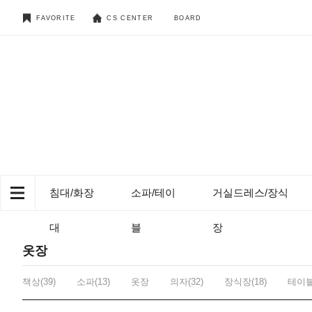
FAVORITE
CS CENTER
BOARD
침대/화장
소파/테이
거실드레스/장식
대
블
장
옷장
책상(39)
소파(13)
옷장
의자(32)
장식장(18)
테이블(