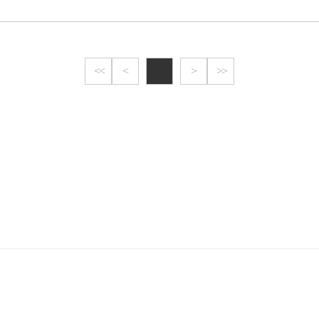
< <
<
>
> >