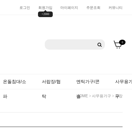
로그인
회원가입
마이페이지
주문조회
커뮤니티
+2000
0
온돌침대/소
서랍장/협
엔틱가구/콘
사무용
파
탁
솔
HOME
>
사무용가구
>
옷장
구