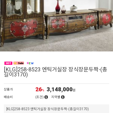
[KLG]258-8523 엔틱거실장 장식장문두짝-(총
길이3170)
26
3,148,000
상품가
%
원
배송비
(조건)
지역별
[KLG]258-8523 엔틱거실장 장식장문두짝-(총길이3170)