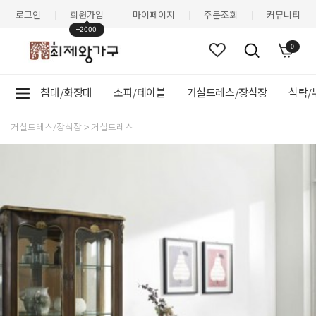
로그인
회원가입
마이페이지
주문조회
커뮤니티
|
|
|
|
+2000
0
침대/화장대
소파/테이블
거실드레스/장식장
식탁/
거실드레스/장식장
거실드레스