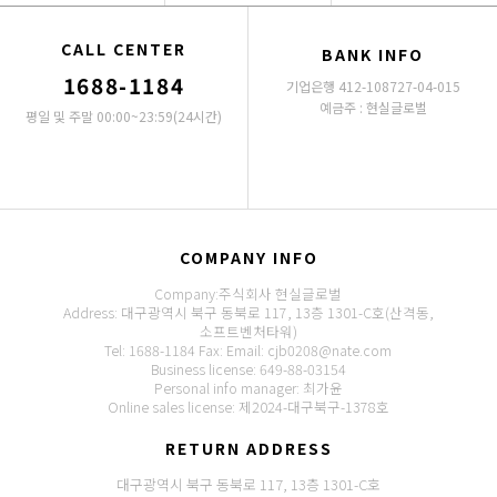
CALL CENTER
BANK INFO
1688-1184
기업은행 412-108727-04-015
예금주 : 현실글로벌
평일 및 주말 00:00~23:59(24시간)
COMPANY INFO
Company:주식회사 현실글로벌
Address: 대구광역시 북구 동북로 117, 13층 1301-C호(산격동,
소프트벤처타워)
Tel: 1688-1184
Fax:
Email: cjb0208@nate.com
Business license: 649-88-03154
Personal info manager: 최가윤
Online sales license: 제2024-대구북구-1378호
RETURN ADDRESS
대구광역시 북구 동북로 117, 13층 1301-C호