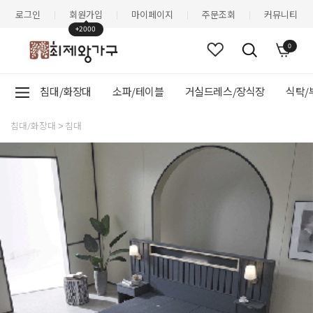
로그인
회원가입
마이페이지
주문조회
커뮤니티
|
|
|
|
+2000
0
침대/화장대
소파/테이블
거실드레스/장식장
식탁/
침대/화장대
침대