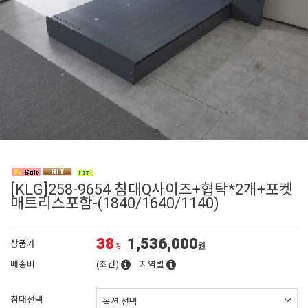
[KLG]258-9654 침대Q사이즈+협탁*2개+포켓
매트리스포함-(1840/1640/1140)
38
1,536,000
상품가
%
원
배송비
(조건)
지역별
침대선택