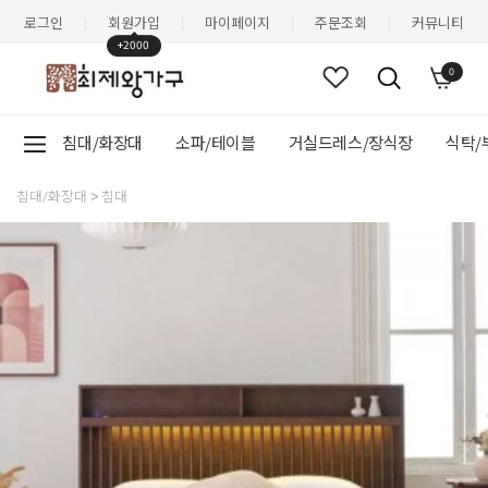
로그인
회원가입
마이페이지
주문조회
커뮤니티
|
|
|
|
+2000
0
침대/화장대
소파/테이블
거실드레스/장식장
식탁/
침대/화장대
침대