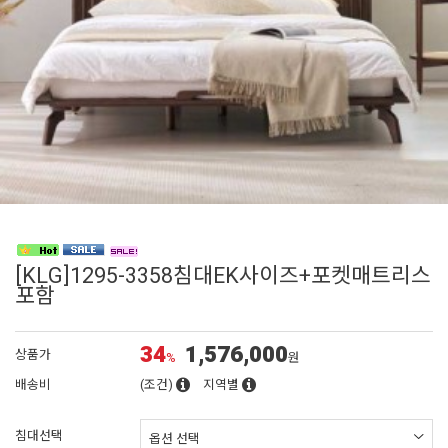
[KLG]1295-3358침대EK사이즈+포켓매트리스
포함
34
1,576,000
상품가
%
원
배송비
(조건)
지역별
침대선택