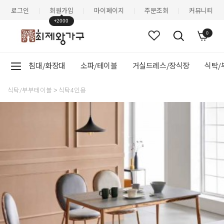
로그인
회원가입
마이페이지
주문조회
커뮤니티
|
|
|
|
+2000
0
침대/화장대
소파/테이블
거실드레스/장식장
식탁/
식탁/부부테이블
식탁4인용