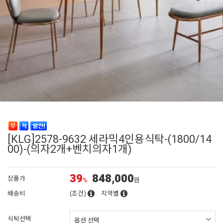
[KLG]2578-9632 세라믹4인용식탁-(1800/14
00)-(의자2개+벤치의자1개)
39
848,000
상품가
%
원
배송비
(조건)
지역별
식탁선택