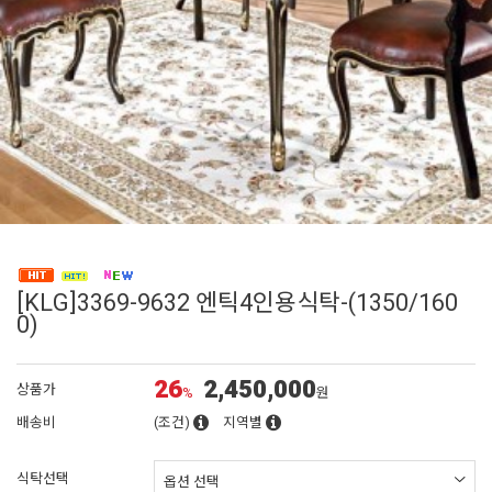
[KLG]3369-9632 엔틱4인용식탁-(1350/160
0)
26
2,450,000
상품가
%
원
배송비
(조건)
지역별
식탁선택