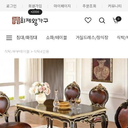
로그인
회원가입
마이페이지
주문조회
커뮤니티
|
|
|
|
+2000
0
침대/화장대
소파/테이블
거실드레스/장식장
식탁/
식탁/부부테이블
식탁4인용