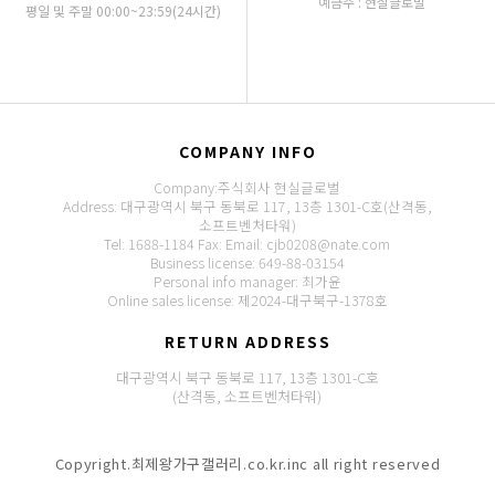
예금주 : 현실글로벌
평일 및 주말 00:00~23:59(24시간)
COMPANY INFO
Company:주식회사 현실글로벌
Address: 대구광역시 북구 동북로 117, 13층 1301-C호(산격동,
소프트벤처타워)
Tel: 1688-1184
Fax:
Email: cjb0208@nate.com
Business license: 649-88-03154
Personal info manager: 최가윤
Online sales license: 제2024-대구북구-1378호
RETURN ADDRESS
대구광역시 북구 동북로 117, 13층 1301-C호
(산격동, 소프트벤처타워)
Copyright.최제왕가구갤러리.co.kr.inc all right reserved