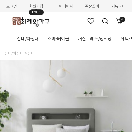
로그인
회원가입
마이페이지
주문조회
커뮤니티
|
|
|
|
+2000
0
침대/화장대
소파/테이블
거실드레스/장식장
식탁/
침대/화장대
침대