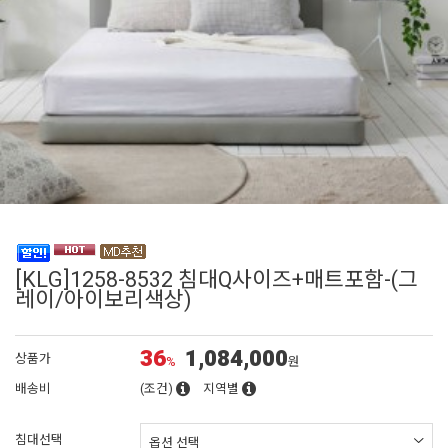
[KLG]1258-8532 침대Q사이즈+매트포함-(그
레이/아이보리색상)
36
1,084,000
상품가
%
원
배송비
(조건)
지역별
침대선택