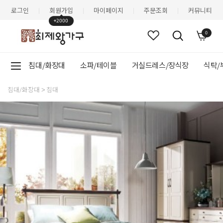
로그인
회원가입
마이페이지
주문조회
커뮤니티
|
|
|
|
+2000
0
침대/화장대
소파/테이블
거실드레스/장식장
식탁/
침대/화장대
침대