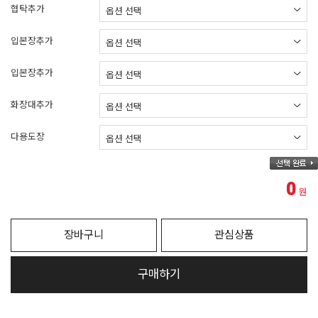
협탁추가
입본장추가
입본장추가
화장대추가
다용도장
0
원
장바구니
관심상품
구매하기