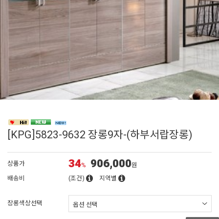
[KPG]5823-9632 장롱9자-(하부서랍장롱)
34
906,000
상품가
%
원
배송비
(조건)
지역별
장롱색상선택