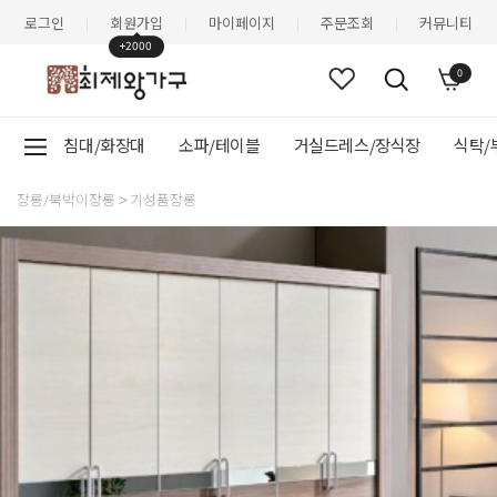
로그인
회원가입
마이페이지
주문조회
커뮤니티
|
|
|
|
+2000
0
침대/화장대
소파/테이블
거실드레스/장식장
식탁/
장롱/북박이장롱
기성품장롱