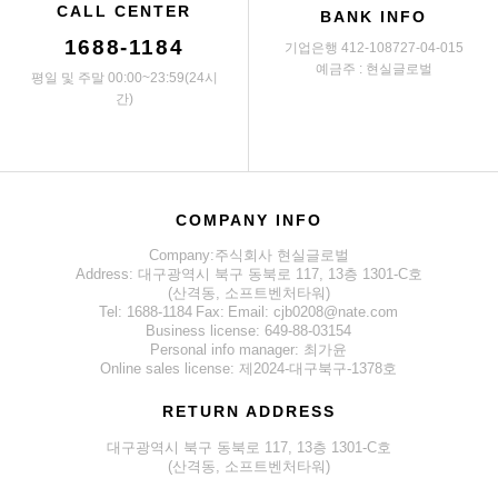
CALL CENTER
BANK INFO
1688-1184
기업은행 412-108727-04-015
예금주 : 현실글로벌
평일 및 주말 00:00~23:59(24시
간)
COMPANY INFO
Company:주식회사 현실글로벌
Address: 대구광역시 북구 동북로 117, 13층 1301-C호
(산격동, 소프트벤처타워)
Tel: 1688-1184
Fax:
Email: cjb0208@nate.com
Business license: 649-88-03154
Personal info manager: 최가윤
Online sales license: 제2024-대구북구-1378호
RETURN ADDRESS
대구광역시 북구 동북로 117, 13층 1301-C호
(산격동, 소프트벤처타워)