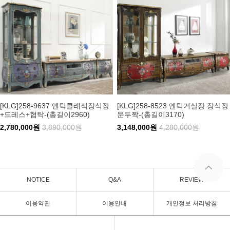
[KLG]258-9637 엔틱클래식장식장
[KLG]258-8523 엔틱거실장 장식장
+드레스+협탁-(총길이2960)
문두짝-(총길이3170)
2,780,000원
3,890,000원
3,148,000원
4,280,000원
NOTICE
Q&A
REVIEW
이용약관
이용안내
개인정보 처리방침