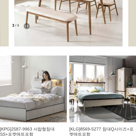
3
/
4
[KPG]2587-9963 서랍형침대
[KLG]8569-5277 침대Q사이즈+포
SS+포켓매트포함
켓매트포함