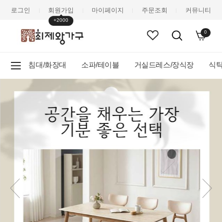
로그인
회원가입
마이페이지
주문조회
커뮤니티
|
|
|
|
+2000
0
침대/화장대
소파/테이블
거실드레스/장식장
식탁